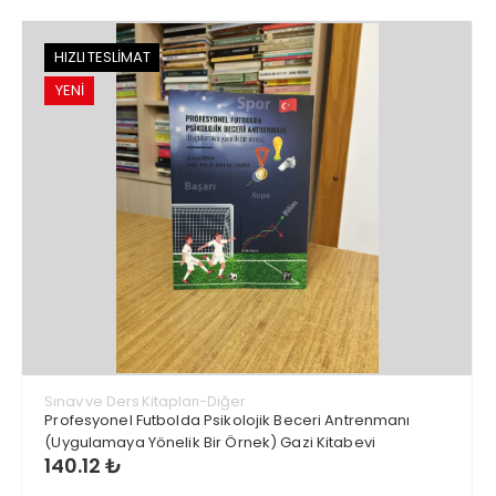
HIZLI TESLİMAT
YENİ
Sınav ve Ders Kitapları-Diğer
Profesyonel Futbolda Psikolojik Beceri Antrenmanı
(Uygulamaya Yönelik Bir Örnek) Gazi Kitabevi
140.12 ₺