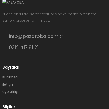
Yılların biriktirdiği sektör tecrübesine ve harika bir takıma
sahip kitapsever bir firmayız
info@pazaroba.com.tr
0312 417 81 21
Sayfalar
Kurumsal
iletişim
Üye Girişi
Bilgiler