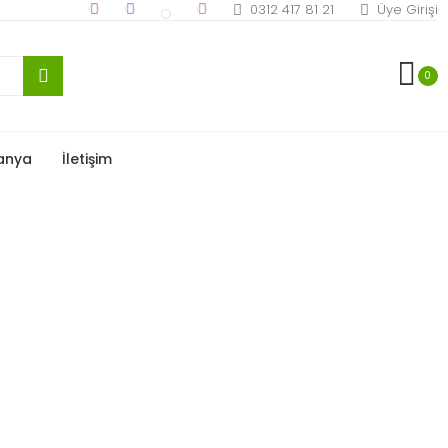
0312 417 81 21
Üye Girişi
0
anya
İletişim