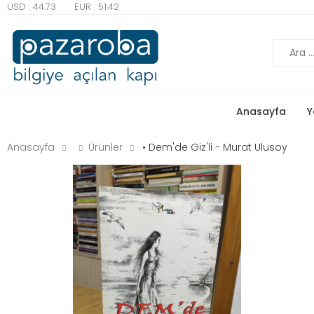
USD : 44.73
EUR : 51.42
Ara
Anasayfa
Y
Anasayfa
Ürünler
• Dem'de Giz'li - Murat Ulusoy