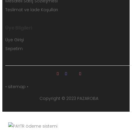
Mesafeli Satış Sözleşmesi
Teslimat ve İade Koşulları
Üye Bilgileri
Üye Girişi
Sepetim
• sitemap •
Copyright © 2023 PAZAROBA