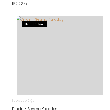
152.22 ₺
HIZLI TESLİMAT
Edebiyat-Diğer
Dingin - Şeyma Karadaş