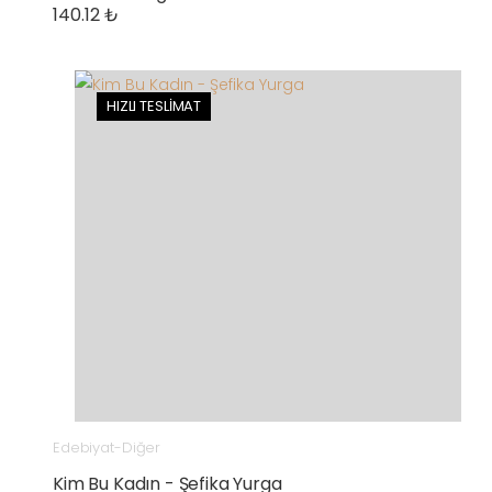
140.12 ₺
HIZLI TESLİMAT
Edebiyat-Diğer
Kim Bu Kadın - Şefika Yurga