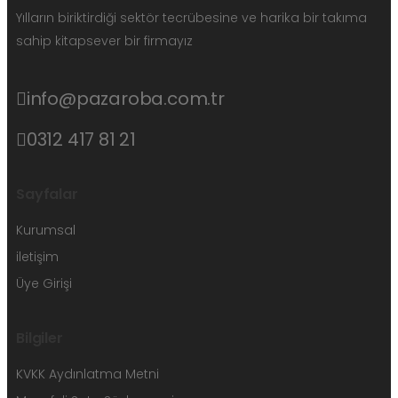
Yılların biriktirdiği sektör tecrübesine ve harika bir takıma
sahip kitapsever bir firmayız
info@pazaroba.com.tr
0312 417 81 21
Sayfalar
Kurumsal
iletişim
Üye Girişi
Bilgiler
KVKK Aydınlatma Metni