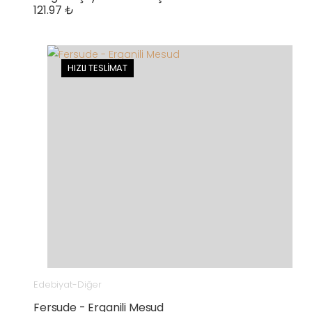
121.97 ₺
HIZLI TESLİMAT
Edebiyat-Diğer
Fersude - Erganili Mesud