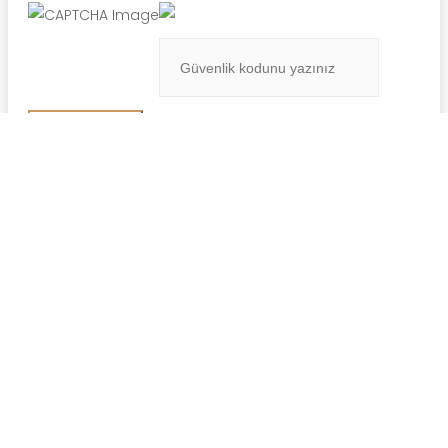
Giriş Yap
Adı *
Soyadı *
Telefon *
eposta adresi *