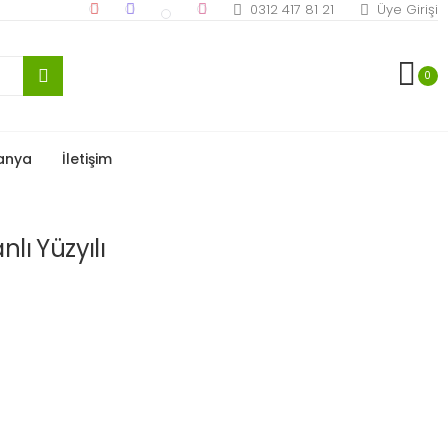
0312 417 81 21
Üye Girişi
0
anya
İletişim
lı Yüzyılı