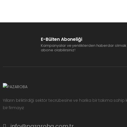
E-Bülten Aboneliği
Kampanyalar ve yeniliklerden haberdar olmak 
abone olabilirsiniz!
Yılların biriktirdiği sektör tecrübesine ve harika bir takıma sahip
bir firmayız
info@pazaroba.com.tr