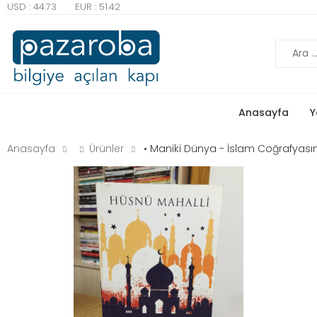
USD : 44.73
EUR : 51.42
Ara
Anasayfa
Y
Anasayfa
Ürünler
• Maniki Dünya - İslam Coğrafyasının