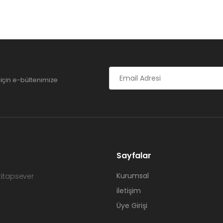
için e-bültenimize
Sayfalar
Kurumsal
 kitapsever
iletişim
Üye Girişi