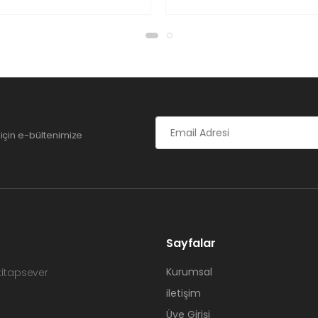
için e-bültenimize
Sayfalar
Kurumsal
 kitapsever
iletişim
Üye Girişi