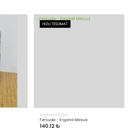
HIZLI TESLİMAT
Edebiyat-Diğer
Fersude - Erganili Mesud
140.12 ₺