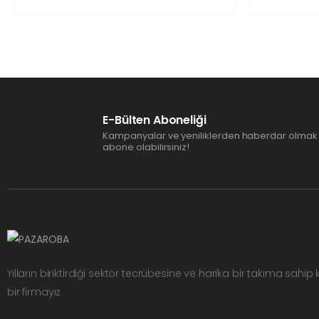
E-Bülten Aboneliği
Kampanyalar ve yeniliklerden haberdar olmak 
abone olabilirsiniz!
Yılların biriktirdiği sektör tecrübesine ve harika bir takıma sahip
bir firmayız