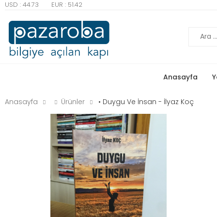
USD : 44.73
EUR : 51.42
Ara
Anasayfa
Y
Anasayfa
Ürünler
• Duygu Ve İnsan - İlyaz Koç