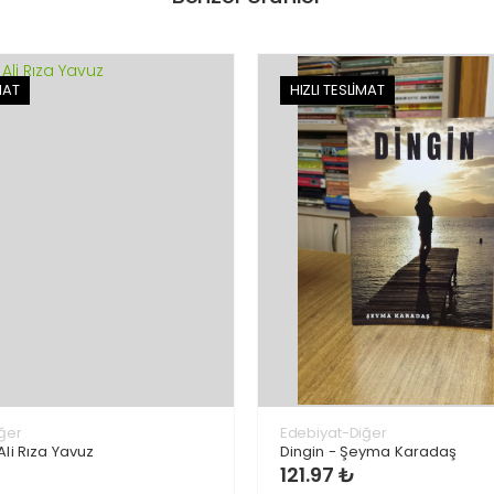
MAT
HIZLI TESLİMAT
ğer
Edebiyat-Diğer
Ali Rıza Yavuz
Dingin - Şeyma Karadaş
121.97 ₺