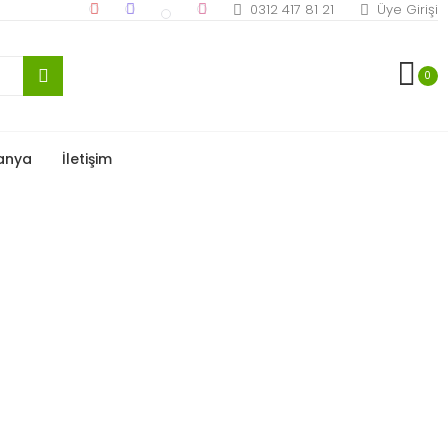
0312 417 81 21
Üye Girişi
0
anya
İletişim