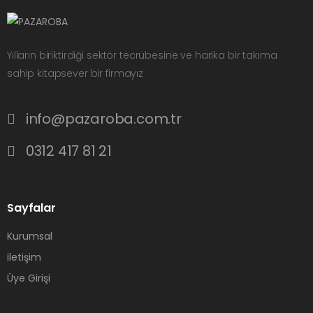
Yılların biriktirdiği sektör tecrübesine ve harika bir takıma
sahip kitapsever bir firmayız
info@pazaroba.com.tr
0312 417 81 21
Sayfalar
Kurumsal
iletişim
Üye Girişi