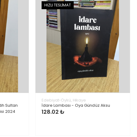
HIZLI TESLİMAT
Edebiyat-Öykü, Hikaye
tih Sultan
İdare Lambası - Oya Gündüz Aksu
128.02 ₺
isi 2024