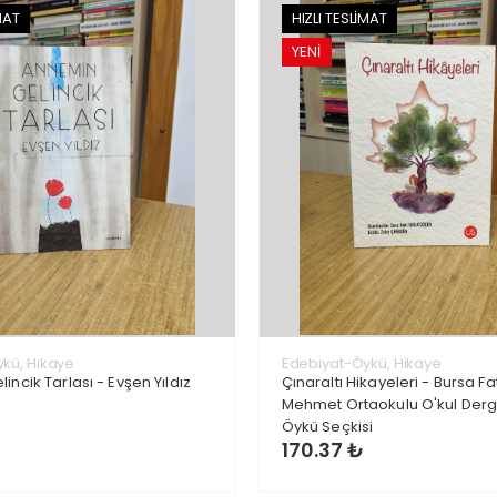
MAT
HIZLI TESLİMAT
YENİ
kü, Hikaye
Edebiyat-Öykü, Hikaye
ncik Tarlası - Evşen Yıldız
Çınaraltı Hikayeleri - Bursa Fa
Mehmet Ortaokulu O'kul Derg
Öykü Seçkisi
170.37 ₺