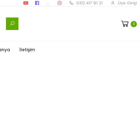
0312 417 81 21
Üye Girişi
0
anya
İletişim