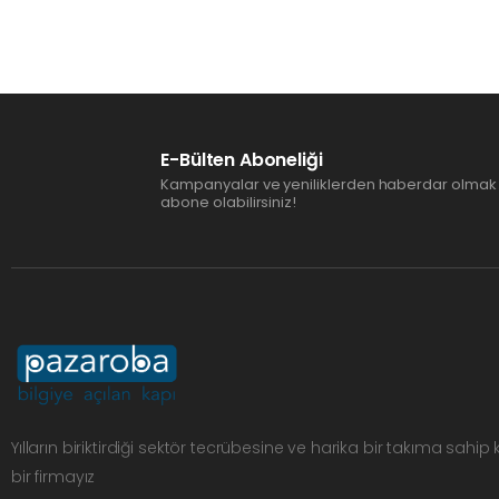
E-Bülten Aboneliği
Kampanyalar ve yeniliklerden haberdar olmak 
abone olabilirsiniz!
Yılların biriktirdiği sektör tecrübesine ve harika bir takıma sahip
bir firmayız