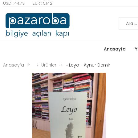
USD : 44.73
EUR : 51.42
Ara
Anasayfa
Y
Anasayfa
Ürünler
• Leyo - Aynur Demir