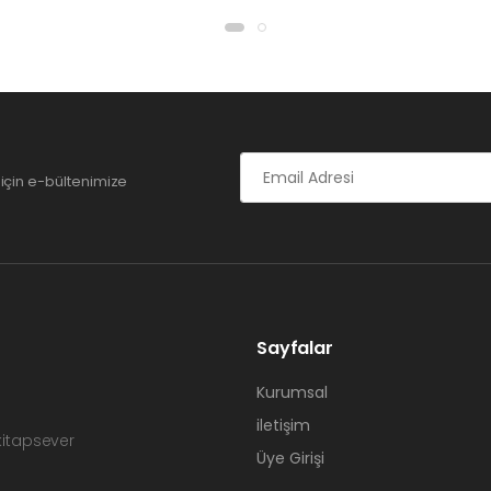
için e-bültenimize
Sayfalar
Kurumsal
iletişim
 kitapsever
Üye Girişi