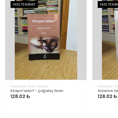
HIZLI TESLİMAT
HIZLI TESLİ
Edebiyat-Öykü, Hikaye
Edebiyat-Öy
Kitapm'aldın? - Çağatay Güler
Annemin Geli
128.02 ₺
128.02 ₺