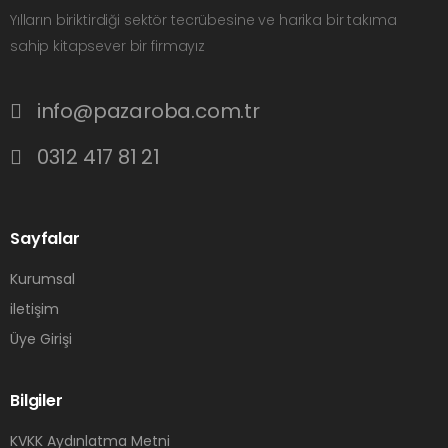
Yılların biriktirdiği sektör tecrübesine ve harika bir takıma
sahip kitapsever bir firmayız
info@pazaroba.com.tr
0312 417 81 21
Sayfalar
Kurumsal
iletişim
Üye Girişi
Bilgiler
KVKK Aydınlatma Metni