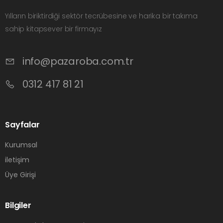
Yılların biriktirdiği sektör tecrübesine ve harika bir takıma
sahip kitapsever bir firmayız
info@pazaroba.com.tr
0312 417 81 21
Sayfalar
Kurumsal
iletişim
Üye Girişi
Bilgiler